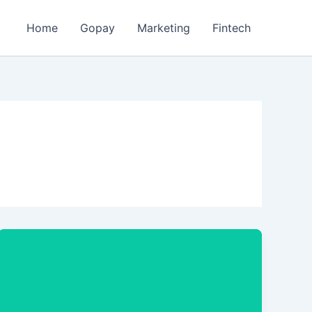
Home
Gopay
Marketing
Fintech