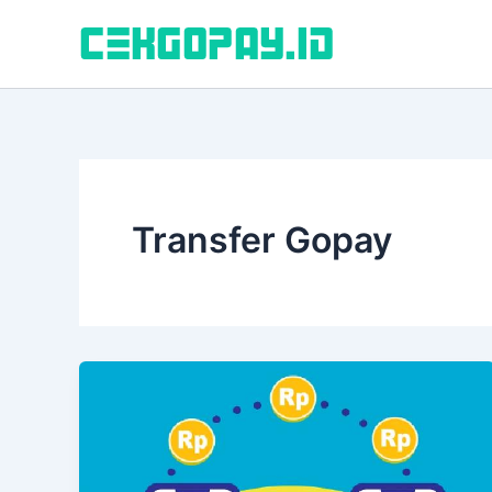
Lewati
ke
konten
Transfer Gopay