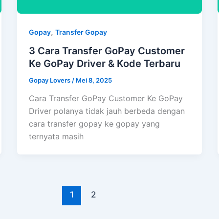
,
Gopay
Transfer Gopay
3 Cara Transfer GoPay Customer
Ke GoPay Driver & Kode Terbaru
Gopay Lovers
/
Mei 8, 2025
Cara Transfer GoPay Customer Ke GoPay
Driver polanya tidak jauh berbeda dengan
cara transfer gopay ke gopay yang
ternyata masih
1
2