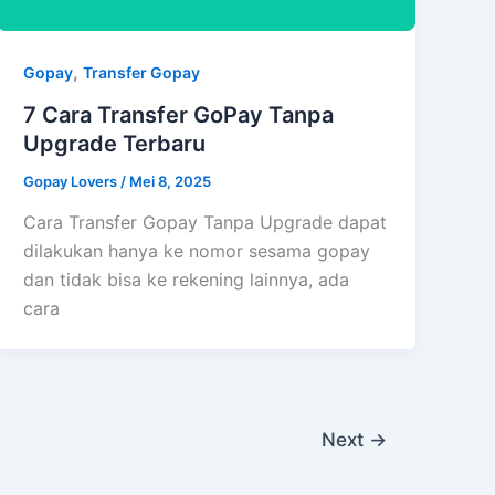
,
Gopay
Transfer Gopay
7 Cara Transfer GoPay Tanpa
Upgrade Terbaru
Gopay Lovers
/
Mei 8, 2025
Cara Transfer Gopay Tanpa Upgrade dapat
dilakukan hanya ke nomor sesama gopay
dan tidak bisa ke rekening lainnya, ada
cara
Next
→