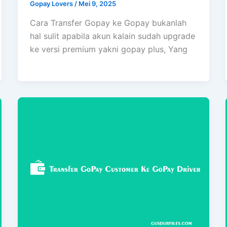
Gopay Lovers
/
Mei 9, 2025
Cara Transfer Gopay ke Gopay bukanlah
hal sulit apabila akun kalain sudah upgrade
ke versi premium yakni gopay plus, Yang