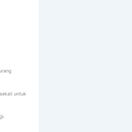
urang
sekali untuk
gi.