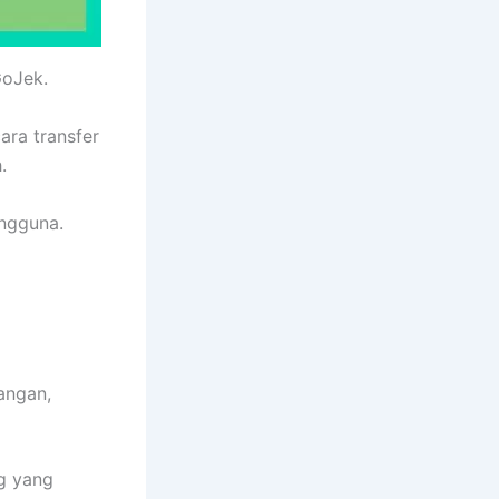
GoJek.
ara transfer
.
engguna.
angan,
g yang