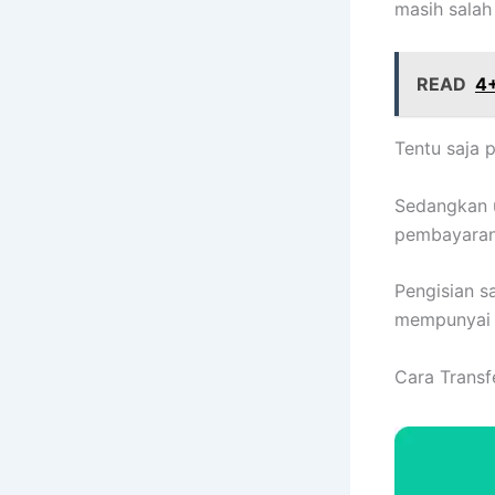
masih sala
READ
4+
Tentu saja 
Sedangkan u
pembayaran
Pengisian s
mempunyai p
Cara Trans