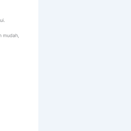
ui.
ah mudah,