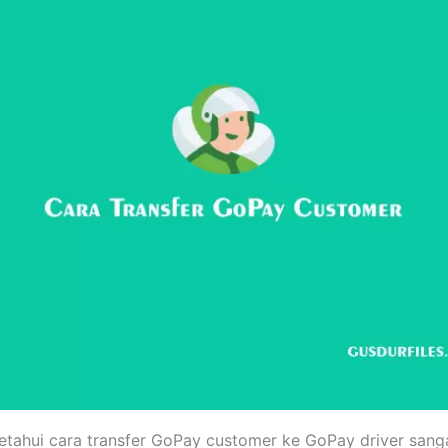
tahui cara transfer GoPay customer ke GoPay driver sang