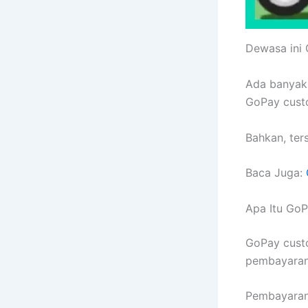
Dewasa ini 
Ada banyak 
GoPay custo
Bahkan, ter
Baca Juga:
Apa Itu Go
GoPay custo
pembayaran 
Pembayaran 