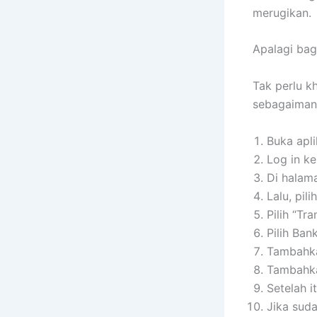
merugikan.
Apalagi bagi
Tak perlu k
sebagaimana
Buka apl
Log in ke
Di halama
Lalu, pil
Pilih “Tr
Pilih Ban
Tambahka
Tambahka
Setelah it
Jika sudah