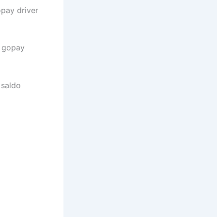
pay driver
n gopay
 saldo