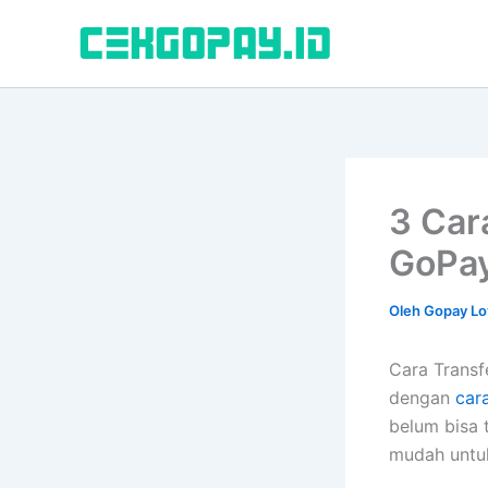
Lewati
ke
konten
3 Car
GoPay
Oleh
Gopay Lo
Cara Trans
dengan
car
belum bisa 
mudah untuk