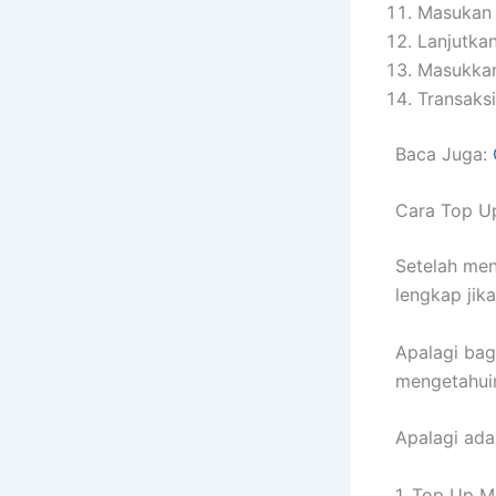
Masukan n
Lanjutkan
Masukkan
Transaksi
Baca Juga:
Cara Top U
Setelah men
lengkap jik
Apalagi bag
mengetahui
Apalagi ada
1. Top Up M