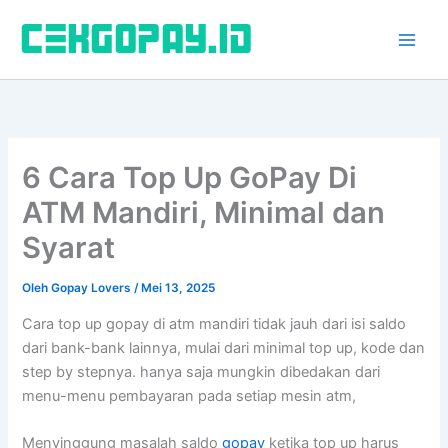
Lewati
ke
konten
6 Cara Top Up GoPay Di
ATM Mandiri, Minimal dan
Syarat
Oleh
Gopay Lovers
/
Mei 13, 2025
Cara top up gopay di atm mandiri tidak jauh dari isi saldo
dari bank-bank lainnya, mulai dari minimal top up, kode dan
step by stepnya. hanya saja mungkin dibedakan dari
menu-menu pembayaran pada setiap mesin atm,
Menyinggung masalah saldo
gopay
ketika top up harus