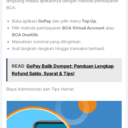
langsung melalui aplikasinya dengan metode pembayaran
BCA:
Buka aplikasi
GoPay
dan pilih menu
Top Up
.
Pilih metode pembayaran
BCA Virtual Account
atau
BCA OneKlik
.
Masukkan nominal yang diinginkan.
Ikuti langkah-langkah hingga transaksi berhasil.
READ
GoPay Balik Dompet: Panduan Lengkap
Refund Saldo, Syarat & Tips!
Biaya Administrasi dan Tips Hemat