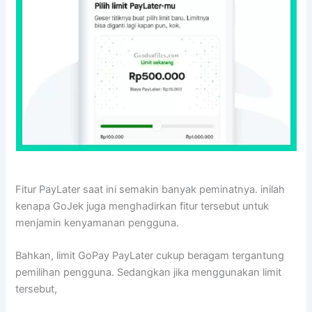
Fitur PayLater saat ini semakin banyak peminatnya. inilah
kenapa GoJek juga menghadirkan fitur tersebut untuk
menjamin kenyamanan pengguna.
Bahkan, limit GoPay PayLater cukup beragam tergantung
pemilihan pengguna. Sedangkan jika menggunakan limit
tersebut,