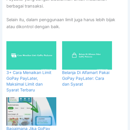
berbagai transaksi.
Selain itu, dalam penggunaan limit juga harus lebih bijak
atau dikontrol dengan baik.
3+ Cara Menaikan Limit
Belanja Di Alfamart Pakai
GoPay PayLater,
GoPay PayLater: Cara
Maksimal Limit dan
dan Syarat
Syarat Terbaru
Bagaimana Jika GoPay