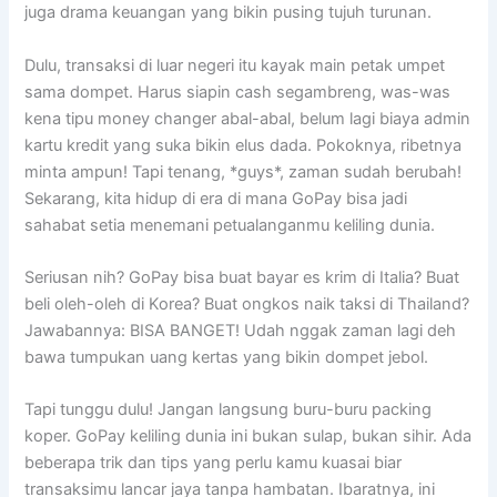
juga drama keuangan yang bikin pusing tujuh turunan.
Dulu, transaksi di luar negeri itu kayak main petak umpet
sama dompet. Harus siapin cash segambreng, was-was
kena tipu money changer abal-abal, belum lagi biaya admin
kartu kredit yang suka bikin elus dada. Pokoknya, ribetnya
minta ampun! Tapi tenang, *guys*, zaman sudah berubah!
Sekarang, kita hidup di era di mana GoPay bisa jadi
sahabat setia menemani petualanganmu keliling dunia.
Seriusan nih? GoPay bisa buat bayar es krim di Italia? Buat
beli oleh-oleh di Korea? Buat ongkos naik taksi di Thailand?
Jawabannya: BISA BANGET! Udah nggak zaman lagi deh
bawa tumpukan uang kertas yang bikin dompet jebol.
Tapi tunggu dulu! Jangan langsung buru-buru packing
koper. GoPay keliling dunia ini bukan sulap, bukan sihir. Ada
beberapa trik dan tips yang perlu kamu kuasai biar
transaksimu lancar jaya tanpa hambatan. Ibaratnya, ini