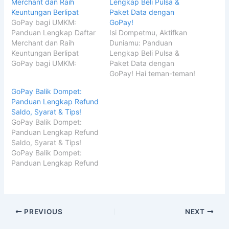
Merchant dan Raih
Lengkap Beli Pulsa &
Keuntungan Berlipat
Paket Data dengan
GoPay bagi UMKM:
GoPay!
Panduan Lengkap Daftar
Isi Dompetmu, Aktifkan
Merchant dan Raih
Duniamu: Panduan
Keuntungan Berlipat
Lengkap Beli Pulsa &
GoPay bagi UMKM:
Paket Data dengan
Panduan Lengkap Daftar
GoPay! Hai teman-teman!
Merchant dan Raih
Pernah nggak sih lagi
GoPay Balik Dompet:
Keuntungan Berlipat Hai,
asyik scroll TikTok, eh
Panduan Lengkap Refund
Juragan! Pernah nggak
kuota tiba-tiba amblas
Saldo, Syarat & Tips!
sih lagi asik-asikan jualan,
kayak mantan yang tiba-
GoPay Balik Dompet:
eh pembeli malah batalin
tiba ngilang? Atau lagi
Panduan Lengkap Refund
transaksi gara-gara lupa
nungguin urgent call dari
Saldo, Syarat & Tips!
bawa dompet? Atau lebih
gebetan, eh pulsa tinggal
GoPay Balik Dompet:
parah lagi, pas mau
goceng? Nggak banget,
Panduan Lengkap Refund
bayar, sinyal internet
kan? Masalah kayak gini
Saldo, Syarat & Tips!
malah ngadat…
emang klasik…
Pernah nggak sih ngerasa
kesel pas saldo GoPay
nyangkut? Entah
PREVIOUS
NEXT
kepencet transfer
kebanyakan, transaksi