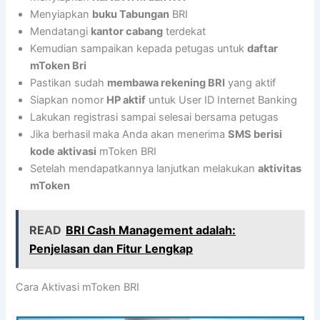
Menyiapkan
buku Tabungan
BRI
Mendatangi
kantor cabang
terdekat
Kemudian sampaikan kepada petugas untuk
daftar
mToken Bri
Pastikan sudah
membawa rekening BRI
yang aktif
Siapkan nomor
HP aktif
untuk User ID Internet Banking
Lakukan registrasi sampai selesai bersama petugas
Jika berhasil maka Anda akan menerima
SMS berisi
kode aktivasi
mToken BRI
Setelah mendapatkannya lanjutkan melakukan
aktivitas
mToken
READ
BRI Cash Management adalah:
Penjelasan dan Fitur Lengkap
Cara Aktivasi mToken BRI